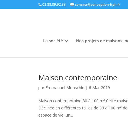
03.88.89.92.33
contact@conception-hph.fr
La société
Nos projets de maisons in
Maison contemporaine
par
Emmanuel Monschin
|
6 Mar 2019
Maison contemporaine 80 à 100 m² Cette maison 
Déclinée en différentes tailles de 80 à 100 m² 
espace de vie, un...