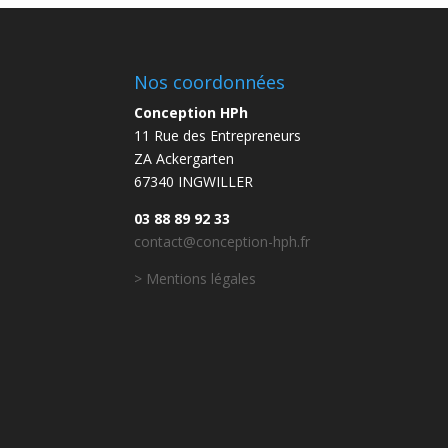
Nos coordonnées
Conception HPh
11 Rue des Entrepreneurs
ZA Ackergarten
67340 INGWILLER
03 88 89 92 33
contact@conception-hph.fr
> Mentions légales