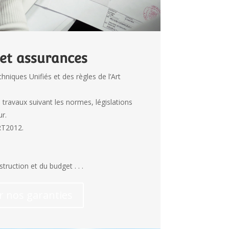
 et assurances
iques Unifiés et des règles de l’Art
 travaux suivant les normes, législations
r.
RT2012.
truction et du budget . . .
r nos garanties