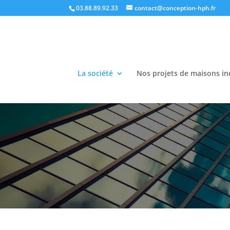
03.88.89.92.33
contact@conception-hph.fr
La société
Nos projets de maisons in