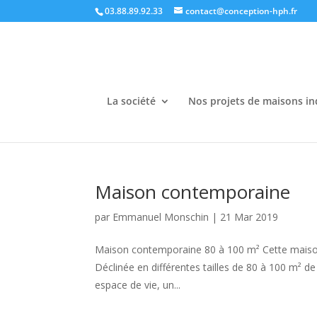
03.88.89.92.33
contact@conception-hph.fr
La société
Nos projets de maisons in
Maison contemporaine
par
Emmanuel Monschin
|
21 Mar 2019
Maison contemporaine 80 à 100 m² Cette maison 
Déclinée en différentes tailles de 80 à 100 m² 
espace de vie, un...