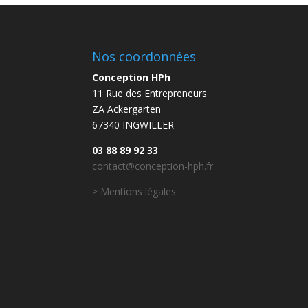
Nos coordonnées
Conception HPh
11 Rue des Entrepreneurs
ZA Ackergarten
67340 INGWILLER
03 88 89 92 33
contact@conception-hph.fr
> Mentions légales