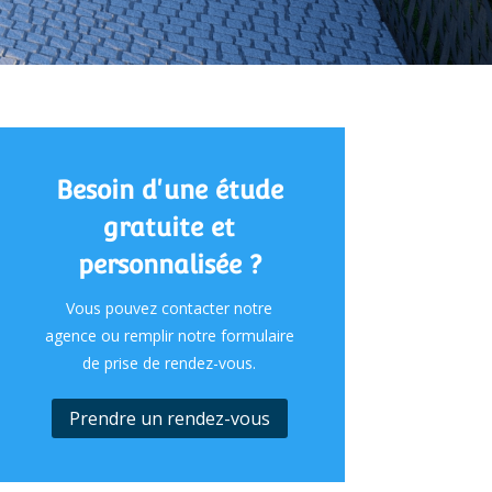
Besoin d'une étude
gratuite et
personnalisée ?
Vous pouvez contacter notre
agence ou remplir notre formulaire
de prise de rendez-vous.
Prendre un rendez-vous